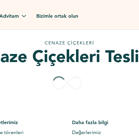
Advitam
Bizimle ortak olun
orumları
CENAZE ÇIÇEKLERI
aze Çiçekleri Tesl
erimiz
tlerimiz
Daha fazla bilgi
e törenleri
Değerlerimiz