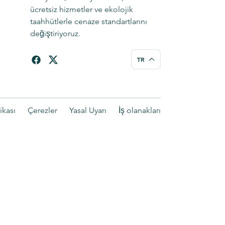
ücretsiz hizmetler ve ekolojik
taahhütlerle cenaze standartlarını
değiştiriyoruz.
TR
tikası
Çerezler
Yasal Uyarı
İş olanakları