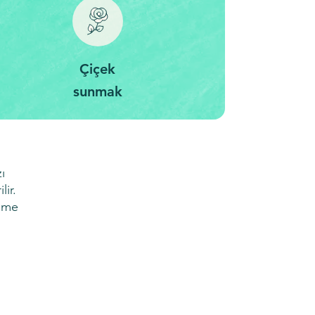
Çiçek
sunmak
ı
lir.
şime